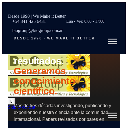
Publicaciones
Desde 1990 | We Make it Better
+54 341-425 6431
Lun - Vie: 8:00 - 17:00
biogroup@biogroup.com.ar
DESDE 1990 · WE MAKE IT BETTER
No solo entregamos
resultados.
Generamos
conocimiento
científico.

Más de tres décadas investigando, publicando y
Skip to content
exponiendo nuestra ciencia ante la comunidad
internacional. Papers revisados por pares en
Estados Unidos, Reino Unido y Japón, un libro