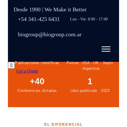
publicado y más de 40 conferencias dictadas.
Desde 1990 | We Make it Better
Eso es lo que distingue a BioGroup de un
+54 341-425 6431
laboratorio convencional.
Lun - Vie: 8:00 - 17:00
biogroup@biogroup.com.ar
+50
4
Publicaciones científicas
Países: USA · UK · Japón

· Argentina
Get a Quote
+40
1
Conferencias dictadas
Libro publicado · 2023
EL DIFERENCIAL