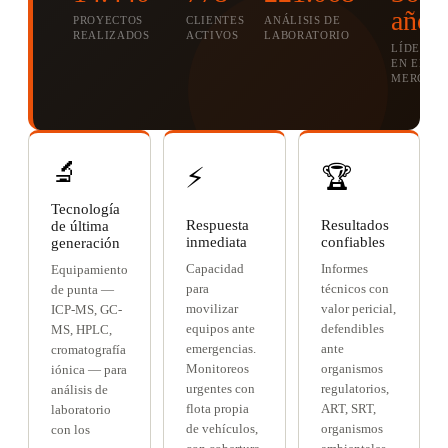
años
PROYECTOS
CLIENTES
ANÁLISIS DE
REALIZADOS
ACTIVOS
LABORATORIO
LÍDERES
EN EL
MERCAD
🔬
⚡
🏆
Tecnología
Respuesta
Resultados
de última
inmediata
confiables
generación
Capacidad
Informes
Equipamiento
para
técnicos con
de punta —
movilizar
valor pericial,
ICP-MS, GC-
equipos ante
defendibles
MS, HPLC,
emergencias.
ante
cromatografía
Monitoreos
organismos
iónica — para
urgentes con
regulatorios,
análisis de
flota propia
ART, SRT,
laboratorio
de vehículos,
organismos
con los