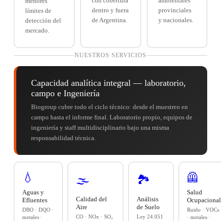
con cobertura
ambientales
menores
dentro y fuera
provinciales
límites de
de Argentina.
y nacionales.
detección del
mercado.
NUESTROS SERVICIOS
Capacidad analítica integral — laboratorio,
campo e Ingeniería
Biogroup cubre todo el ciclo técnico: desde el muestreo en
campo hasta el informe final. Laboratorio propio, equipos de
ingeniería y staff multidisciplinario bajo una misma
responsabilidad técnica.
💧
🦺
🌫️
🏞️
Aguas y
Salud
Calidad del
Análisis
Efluentes
Ocupacional
Aire
de Suelo
DBO · DQO ·
Ruido · VOCs
CO · NOx · SO₂
Ley 24.051
metales ·
· metales ·