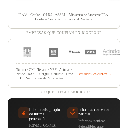
IRAM · Cofilab · OPDS · ASSAL · Ministerio de Ambiente PBA ·
Córdoba Ambiente · Provincia de Santa Fe
EMPRESAS QUE CONFÍAN EN BIOGROUP
Techint · GM · Tenaris · YPF · Acindar ·
Nestlé · BASF · Cargill · Celulosa · Dow ·
Ver todos los clientes →
LDC · Swift y más de 778 clientes
POR QUÉ ELEGIR BIOGROUP
Laboratorio propio
Informes con valor
📋
🔬
de última
pericial
generación
Informes técnicos
ICP-MS, GC-MS,
defendibles ante