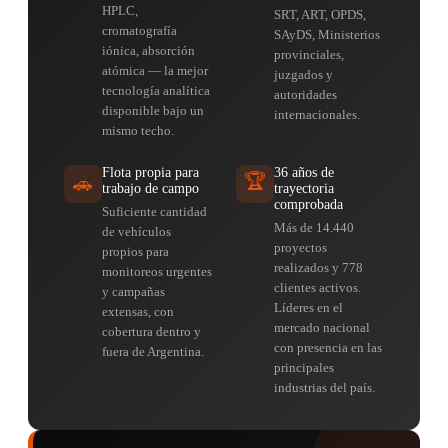
HPLC,
SRT, ART, OPDS,
cromatografía
SAyDS, Ministerios
iónica, absorción
provinciales,
atómica — la mejor
juzgados y
tecnología analítica
autoridades
disponible bajo un
internacionales.
mismo techo.
Flota propia para
36 años de
🏆
🚗
trabajo de campo
trayectoria
comprobada
Suficiente cantidad
Más de 14.440
de vehículos
proyectos
propios para
realizados y 778
monitoreos urgentes
clientes activos.
y campañas
Líderes en el
extensas, con
mercado nacional
cobertura dentro y
con presencia en las
fuera de Argentina.
principales
industrias del país.