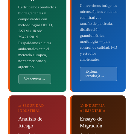
Convertimos imágenes
Certificamos productos
microscópicas en datos
biodegradables y
cuantitativos —
compostables con
tamaño de partícula,
metodologías OECD,
distribución
ASTM e IRAM
granulométrica,
29421:2019.
morfología — para
Respaldamos claims
control de calidad, I+D
ambientales ante el
y estudios
mercado europeo,
ambientales.
norteamericano y
argentino.
Explorar
tecnología →
Ver servicio →
⚠️ SEGURIDAD
📦 INDUSTRIA
INDUSTRIAL
ALIMENTARIA
Análisis de
Ensayo de
Riesgo
Migración