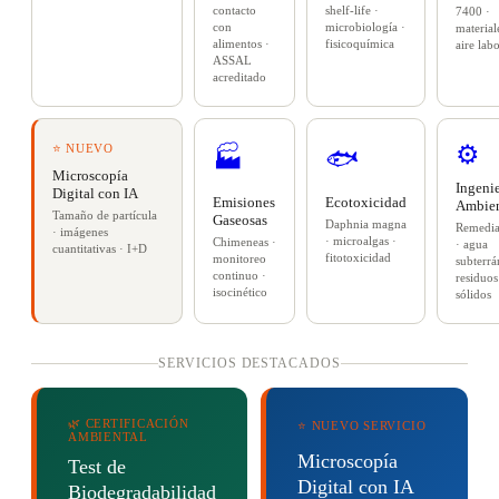
contacto
shelf-life ·
7400 ·
con
microbiología ·
material
alimentos ·
fisicoquímica
aire labo
ASSAL
acreditado
⚙️
⭐ NUEVO
🏭
🐟
Microscopía
Ingenie
Digital con IA
Emisiones
Ecotoxicidad
Ambien
Tamaño de partícula
Gaseosas
Daphnia magna
Remedia
· imágenes
· microalgas ·
Chimeneas ·
· agua
cuantitativas · I+D
fitotoxicidad
monitoreo
subterrá
continuo ·
residuos
isocinético
sólidos
SERVICIOS DESTACADOS
🌿 CERTIFICACIÓN
⭐ NUEVO SERVICIO
AMBIENTAL
Microscopía
Test de
Digital con IA
Biodegradabilidad