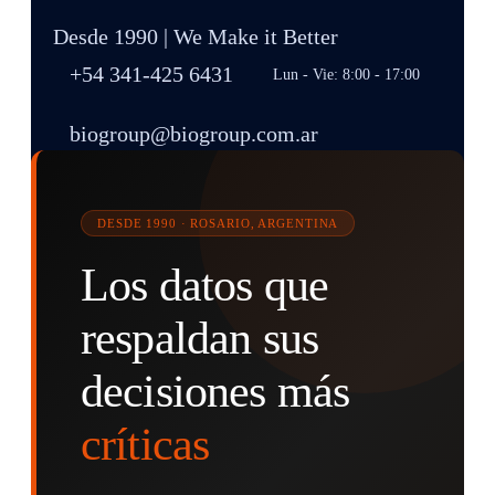
Desde 1990 | We Make it Better
+54 341-425 6431
Lun - Vie: 8:00 - 17:00
biogroup@biogroup.com.ar
DESDE 1990 · ROSARIO, ARGENTINA

Los datos que
Get a Quote
respaldan sus
decisiones más
críticas