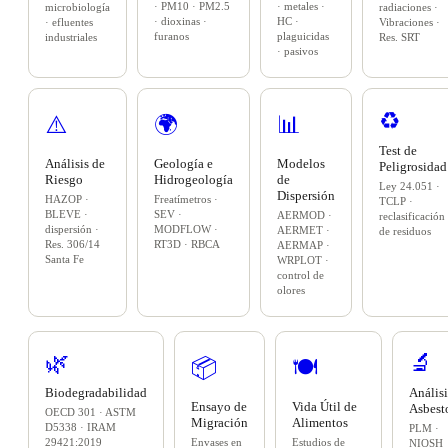
· PM10 · PM2.5
· metales ·
microbiología
radiaciones ·
· dioxinas ·
HC ·
· efluentes
Vibraciones ·
furanos
plaguicidas
industriales
Res. SRT
· pasivos
♻️
⚠️
🌍
📊
Test de
Análisis de
Geología e
Modelos
Peligrosidad
Riesgo
Hidrogeología
de
Ley 24.051 ·
Dispersión
HAZOP ·
Freatímetros ·
TCLP ·
BLEVE ·
SEV ·
AERMOD ·
reclasificación
dispersión ·
MODFLOW ·
AERMET ·
de residuos
Res. 306/14
RT3D · RBCA
AERMAP ·
Santa Fe
WRPLOT ·
control de
olores
🌿
🔬
📦
🍽️
Biodegradabilidad
Análisi
Ensayo de
Vida Útil de
Asbest
OECD 301 · ASTM
Migración
Alimentos
D5338 · IRAM
PLM ·
29421:2019
Envases en
Estudios de
NIOSH