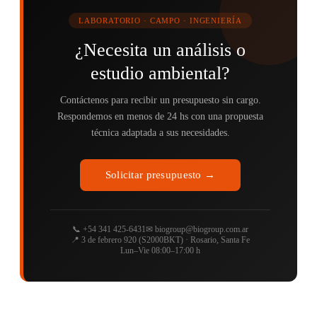
LABORATORIO · CAMPO · INGENIERÍA
¿Necesita un análisis o
estudio ambiental?
Contáctenos para recibir un presupuesto sin cargo.
Respondemos en menos de 24 hs con una propuesta
técnica adaptada a sus necesidades.
Solicitar presupuesto →
📞 +54 341 425-6431
✉ biogroup@biogroup.com.ar
📍 3 de febrero 920 (S2000BKT) · Rosario, Santa Fe
Lun–Vie 08:00–17:00 h
Biogroup
Ⓡ 1990-2026 ∙ We make it better ∙ Diseño
Instante Net.