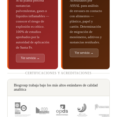
Si su planta procesa
Acreditados por
sustancias
ASSAL para análisis
pulverulentas, gases o
de envases en contacto
líquidos inflamables —
con alimentos —
conocer el riesgo de
plástico, papel y
explosión es crítico.
cartón. Determinación
100% de estudios
de migración de
aprobados por la
monómeros, aditivos y
autoridad de aplicación
sustancias residuales.
de Santa Fe.
Ver servicio →
Ver servicio →
CERTIFICACIONES Y ACREDITACIONES
Biogroup trabaja bajo los más altos estándares de calidad
analítica